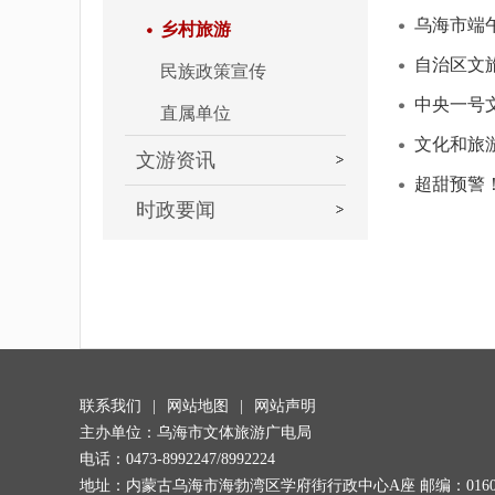
乌海市端
乡村旅游
自治区文
民族政策宣传
中央一号
直属单位
文化和旅
文游资讯
超甜预警
时政要闻
联系我们
|
网站地图
|
网站声明
主办单位：乌海市文体旅游广电局
电话：0473-8992247/8992224
地址：内蒙古乌海市海勃湾区学府街行政中心A座 邮编：0160