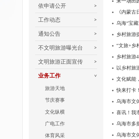
来一场田
依申请公开
《内蒙古
工作动态
乌海“宝
通知公告
乡村旅游
“文旅+乡
不文明旅游曝光台
乡村旅游
文明旅游正面宣传
以乡村旅
业务工作
文化赋能
旅游天地
快来打卡
节庆赛事
乌海市文
文化纵横
喜讯！我
广电工作
乌海市多
乌海市文
体育风采