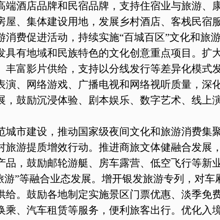
高端酒店品牌和民宿品牌，支持住宿业与旅游、
房屋、集体建设用地，发展乡村酒店、客栈民宿
游消费促进活动，持续实施“百城百区”文化和旅
发具有地域和民族特色的文化创意重点项目。扩
。丰富影片供给，支持以分线发行等差异化模式
表演、网络游戏、广播电视和网络视听质量，深
展，鼓励沉浸体验、剧本娱乐、数字艺术、线上
范城市建设，推动国家级夜间文化和旅游消费集
村旅游提质增效行动。推进商旅文体健融合发展
产品，鼓励邮轮游艇、房车露营、低空飞行等新
事+旅游”等融合业态发展。增开银发旅游专列，对
供给。鼓励各地制定实施景区门票优惠、淡季免
换乘、汽车租赁等服务，便利旅客出行。优化入