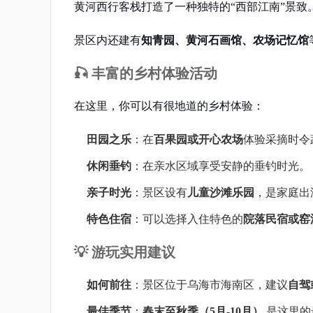
黄河西行客栈打造了一种独特的“西部江南”景致
景区内还建有
知青园、黄河石画馆、农场记忆馆
🎣 丰富的乡村体验活动
在这里，你可以有很地道的乡村体验：
田园之乐
：在
百果园或开心农场
体验采摘时令
休闲垂钓
：在亲水区域享受安静的垂钓时光。
亲子时光
：景区设有
儿童沙滩乐园
，是家庭出
特色住宿
：可以选择入住特色的
院落民宿或窑
💡 游玩实用建议
如何前往
：景区位于乌海市海南区，建议
自驾
最佳季节
：
春末至秋季（5月-10月）
是这里的