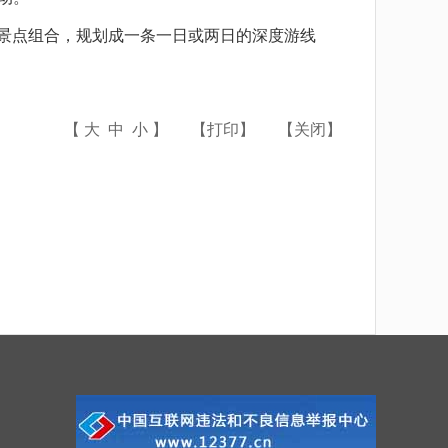
景点组合，规划成一条一日或两日的深度游线
【
大
中
小
】
【
打印
】
【
关闭
】