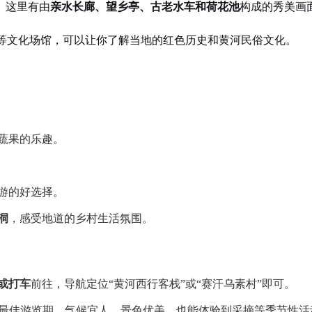
。这里有由
亲水长廊、望乡亭、古老水车和荷花池
构成的秀美画
等文化场馆，可以让你了解当地的红色历史和黄河民俗文化。
蔬果的乐趣。
游的好选择。
洞
，感受地道的乡村生活氛围。
或打车
前往，导航定位“黄河西行客栈”或“赛汗乌素村”即可。
最佳游览期，气候宜人，景色优美，也能体验到采摘等季节性活