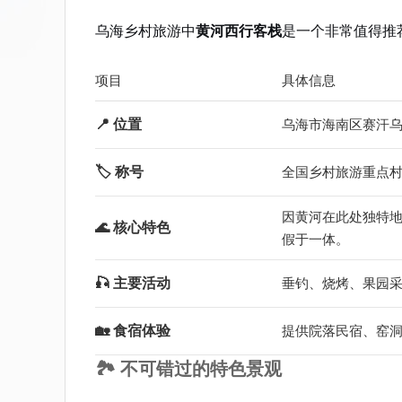
乌海乡村旅游中
黄河西行客栈
是一个非常值得推
项目
具体信息
📍 位置
乌海市海南区赛汗
🏷️ 称号
全国乡村旅游重点村
因黄河在此处独特
🌊 核心特色
假于一体。
🎣 主要活动
垂钓、烧烤、果园
🏡 食宿体验
提供院落民宿、窑
🏞️ 不可错过的特色景观